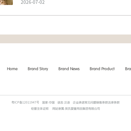
2026-07-02
Home
Brand Story
Brand News
Brand Product
Br
粤ICP备12011947号
国家:中国
语言:汉语
企业承诺常见问题销售条款法律条款
经营主体证照
网站隶属:英氏婴童用品集团有限公司